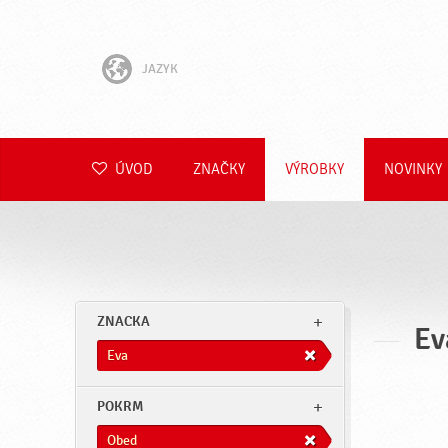
JAZYK
English
Hrvatski
ÚVOD
ZNAČKY
VÝROBKY
NOVINKY
Slovenščina
Čeština
Polski
ZNACKA
Ev
Română
Eva
Deutsch
POKRM
Obed