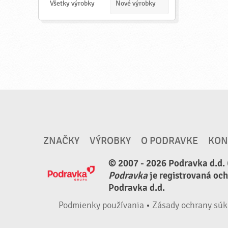
a
Všetky výrobky
Nové výrobky
ť
ZNAČKY
VÝROBKY
O PODRAVKE
KON
© 2007 - 2026 Podravka d.d. 
Podravka
je registrovaná oc
Podravka d.d.
Podmienky používania
•
Zásady ochrany súk