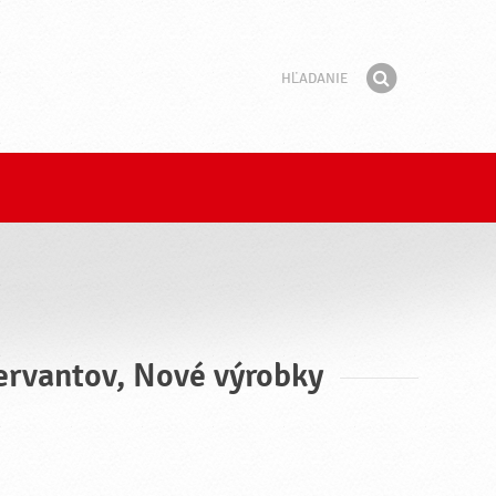
Hľadanie
Fráza
Hľadať
zervantov, Nové výrobky