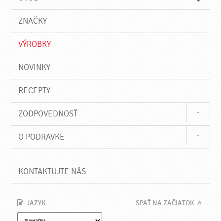
n
d
i
a
e
ZNAČKY
ť
VÝROBKY
NOVINKY
RECEPTY
ZODPOVEDNOSŤ
O PODRAVKE
KONTAKTUJTE NÁS
JAZYK
SPÄŤ NA ZAČIATOK