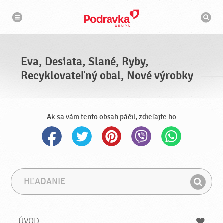
N
V
a
y
v
h
i
g
ľ
á
a
c
d
i
á
a
Eva, Desiata, Slané, Ryby,
v
a
Recyklovateľný obal, Nové výrobky
č
Ak sa vám tento obsah páčil, zdieľajte ho
H
F
ľ
r
H
a
á
ľ
d
z
a
a
a
ÚVOD