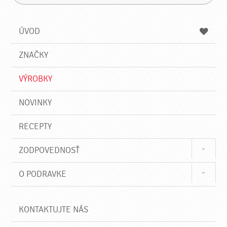
H
a
á
ľ
d
z
a
a
a
ÚVOD
n
d
i
a
e
ZNAČKY
ť
VÝROBKY
NOVINKY
RECEPTY
ZODPOVEDNOSŤ
O PODRAVKE
KONTAKTUJTE NÁS