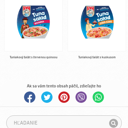
Tuniakový šalát s červenou quinoou
Tuniakový šalát s kuskusom
Ak sa vám tento obsah páčil, zdieľajte ho
H
F
ľ
r