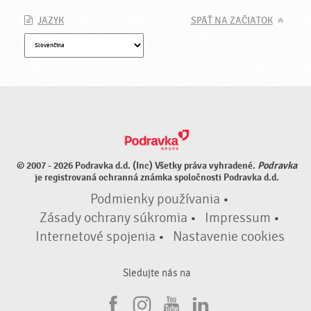
JAZYK
SPÄŤ NA ZAČIATOK
© 2007 - 2026 Podravka d.d. (Inc) Všetky práva vyhradené.
Podravka
je registrovaná ochranná známka spoločnosti Podravka d.d.
Podmienky používania
•
Zásady ochrany súkromia
•
Impressum
•
Internetové spojenia
•
Nastavenie cookies
Sledujte nás na
F
I
Y
L