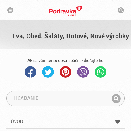
N
V
a
y
v
h
i
g
ľ
á
a
c
d
i
á
a
Eva, Obed, Šaláty, Hotové, Nové výrobky
v
a
č
Ak sa vám tento obsah páčil, zdieľajte ho
H
F
ľ
r
H
a
á
ľ
d
z
a
a
a
ÚVOD
n
d
i