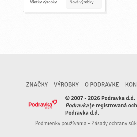
a
Všetky výrobky
Nové výrobky
ť
ZNAČKY
VÝROBKY
O PODRAVKE
KON
© 2007 - 2026 Podravka d.d. 
Podravka
je registrovaná oc
Podravka d.d.
Podmienky používania
•
Zásady ochrany súk