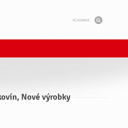
Hľadanie
Fráza
Hľadať
lkovín, Nové výrobky