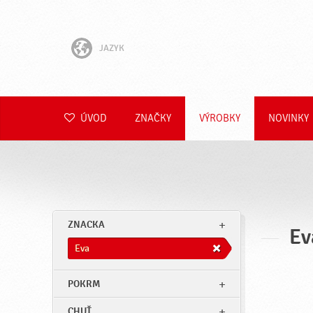
JAZYK
English
Hrvatski
ÚVOD
ZNAČKY
VÝROBKY
NOVINKY
Slovenščina
Čeština
Polski
ZNACKA
Ev
Română
Eva
Deutsch
POKRM
CHUŤ