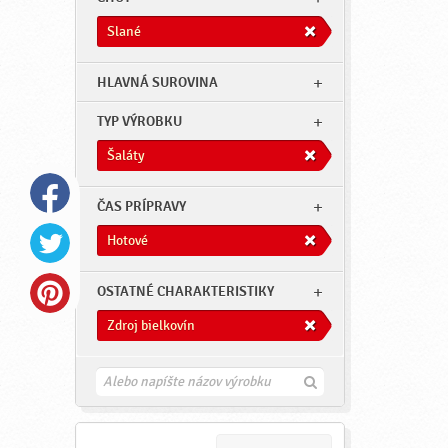
Slané
HLAVNÁ SUROVINA
TYP VÝROBKU
Šaláty
ČAS PRÍPRAVY
Hotové
OSTATNÉ CHARAKTERISTIKY
Zdroj bielkovín
H
ľ
a
d