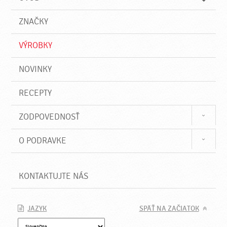
n
d
i
a
e
ZNAČKY
ť
VÝROBKY
NOVINKY
RECEPTY
ZODPOVEDNOSŤ
O PODRAVKE
KONTAKTUJTE NÁS
JAZYK
SPÄŤ NA ZAČIATOK