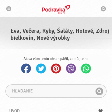
N
V
a
y
v
h
i
g
ľ
á
a
c
d
i
á
a
Eva, Večera, Ryby, Šaláty, Hotové, Zdroj
v
a
bielkovín, Nové výrobky
č
Ak sa vám tento obsah páčil, zdieľajte ho
H
F
ľ
r
H
a
á
ľ
d
z
a
a
a
ÚVOD