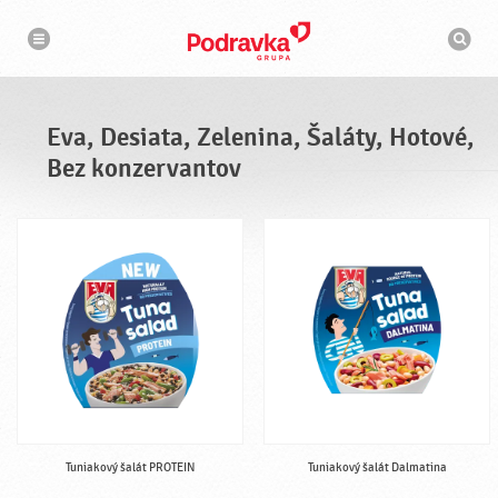
N
V
a
y
v
h
i
g
ľ
á
a
c
d
i
á
a
Eva, Desiata, Zelenina, Šaláty, Hotové,
v
a
Bez konzervantov
č
Tuniakový šalát PROTEIN
Tuniakový šalát Dalmatina