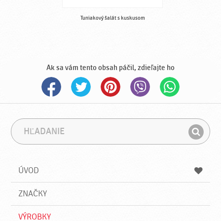
Tuniakový šalát s kuskusom
Ak sa vám tento obsah páčil, zdieľajte ho
H
F
ľ
r
H
a
á
ľ
d
z
a
a
a
ÚVOD
n
d
i
a
e
ZNAČKY
ť
VÝROBKY