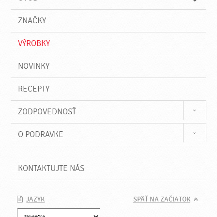
n
d
i
a
e
ZNAČKY
ť
VÝROBKY
NOVINKY
RECEPTY
ZODPOVEDNOSŤ
O PODRAVKE
KONTAKTUJTE NÁS
JAZYK
SPÄŤ NA ZAČIATOK