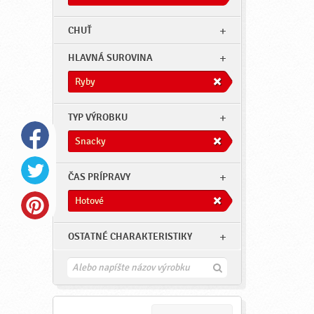
CHUŤ
HLAVNÁ SUROVINA
Ryby
TYP VÝROBKU
Snacky
ČAS PRÍPRAVY
Hotové
OSTATNÉ CHARAKTERISTIKY
H
ľ
a
d