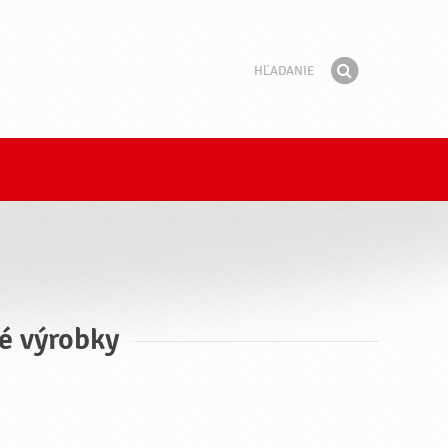
Hľadanie
Fráza
Hľadať
é výrobky