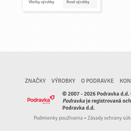
a
Všetky výrobky
Nové výrobky
ť
ZNAČKY
VÝROBKY
O PODRAVKE
KON
© 2007 - 2026 Podravka d.d. 
Podravka
je registrovaná oc
Podravka d.d.
Podmienky používania
•
Zásady ochrany súk