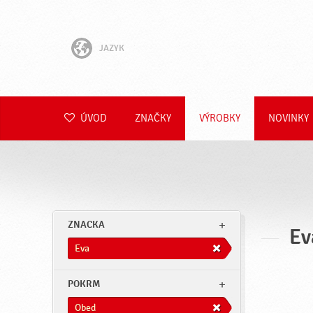
JAZYK
English
Hrvatski
ÚVOD
ZNAČKY
VÝROBKY
NOVINKY
Slovenščina
Čeština
Polski
ZNACKA
Ev
Română
Eva
Deutsch
POKRM
Obed