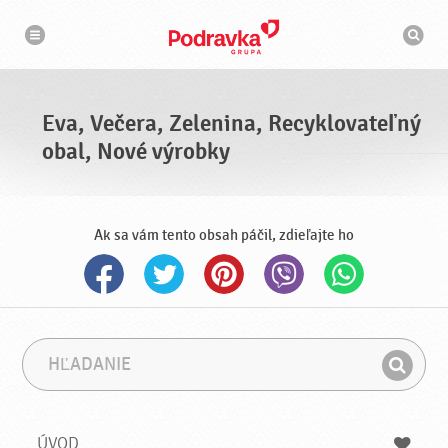
N
V
a
y
v
h
i
g
ľ
á
a
c
d
i
á
a
Eva, Večera, Zelenina, Recyklovateľný
v
a
obal, Nové výrobky
č
Ak sa vám tento obsah páčil, zdieľajte ho
H
F
ľ
r
H
a
á
ľ
d
z
a
a
a
ÚVOD