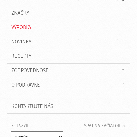
n
d
i
a
e
ZNAČKY
ť
VÝROBKY
NOVINKY
RECEPTY
ZODPOVEDNOSŤ
O PODRAVKE
KONTAKTUJTE NÁS
JAZYK
SPÄŤ NA ZAČIATOK