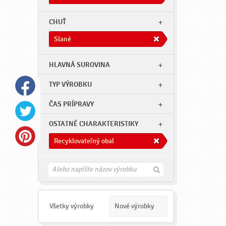
CHUŤ
Slané
HLAVNÁ SUROVINA
TYP VÝROBKU
ČAS PRÍPRAVY
OSTATNÉ CHARAKTERISTIKY
Recyklovateľný obal
H
ľ
a
d
a
Všetky výrobky
Nové výrobky
ť