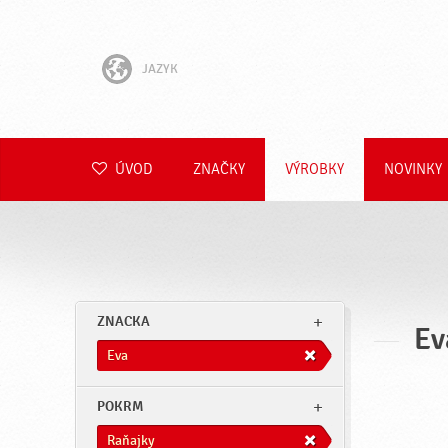
JAZYK
English
Hrvatski
ÚVOD
ZNAČKY
VÝROBKY
NOVINKY
Slovenščina
Čeština
Polski
ZNACKA
Ev
Română
Eva
Deutsch
POKRM
Raňajky