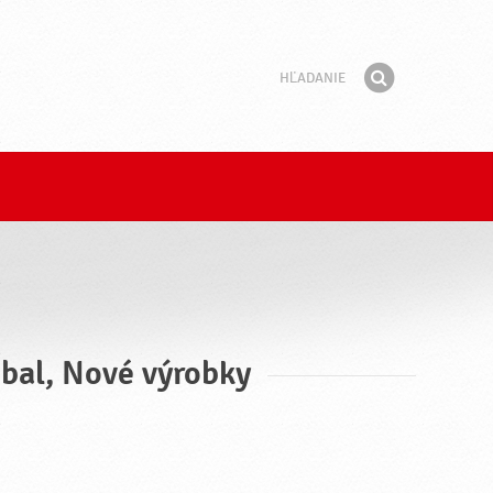
Hľadanie
Fráza
Hľadať
obal, Nové výrobky