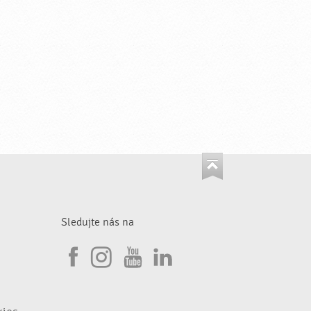
Sledujte nás na
I
F
n
Y
L