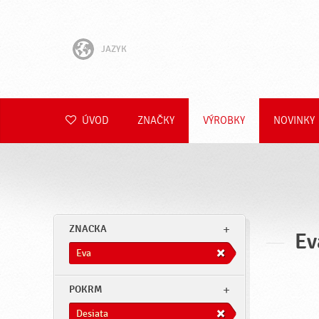
JAZYK
English
Hrvatski
ÚVOD
ZNAČKY
VÝROBKY
NOVINKY
Slovenščina
Čeština
Polski
ZNACKA
Ev
Română
Eva
Deutsch
POKRM
Desiata