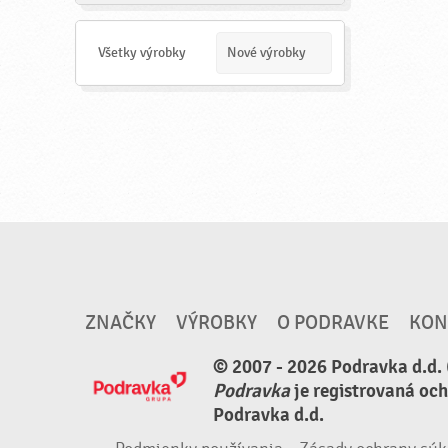
a
d
a
Všetky výrobky
Nové výrobky
ť
ZNAČKY
VÝROBKY
O PODRAVKE
KON
© 2007 - 2026 Podravka d.d. 
Podravka
je registrovaná oc
Podravka d.d.