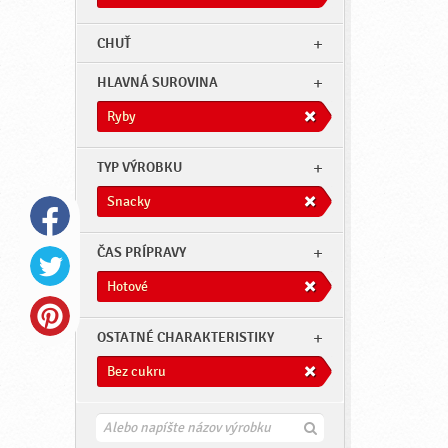
CHUŤ
HLAVNÁ SUROVINA
Ryby
TYP VÝROBKU
Snacky
ČAS PRÍPRAVY
Hotové
OSTATNÉ CHARAKTERISTIKY
Bez cukru
H
ľ