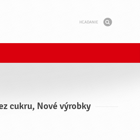
Hľadanie
Fráza
Hľadať
Bez cukru, Nové výrobky