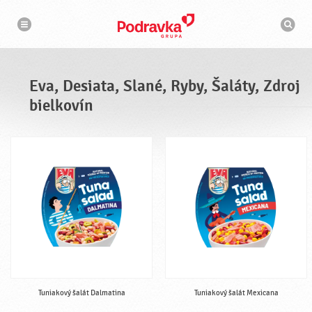
N
V
a
y
v
h
i
g
ľ
á
a
c
d
i
á
a
Eva, Desiata, Slané, Ryby, Šaláty, Zdroj
v
a
bielkovín
č
Tuniakový šalát Dalmatina
Tuniakový šalát Mexicana