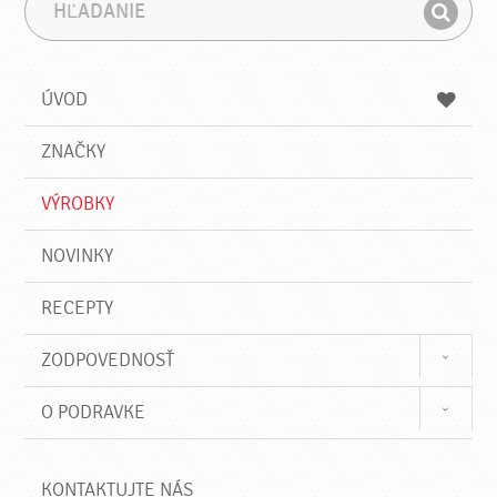
H
F
ľ
r
H
a
á
ľ
d
z
a
a
a
ÚVOD
n
d
i
a
e
ZNAČKY
ť
VÝROBKY
NOVINKY
RECEPTY
ZODPOVEDNOSŤ
O PODRAVKE
KONTAKTUJTE NÁS