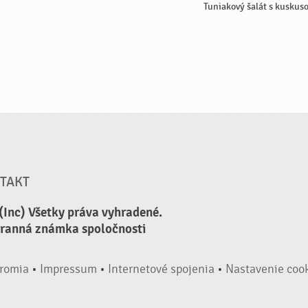
Tuniakový šalát s kuskus
TAKT
(Inc) Všetky práva vyhradené.
hranná známka spoločnosti
romia
•
Impressum
•
Internetové spojenia
•
Nastavenie coo