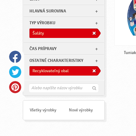
HLAVNÁ SUROVINA
TYP VÝROBKU
Šaláty
ČAS PRÍPRAVY
Tuniak
OSTATNÉ CHARAKTERISTIKY
Recyklovateľný obal
H
ľ
a
d
a
Všetky výrobky
Nové výrobky
ť