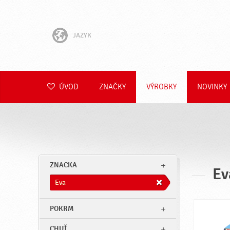
JAZYK
English
Hrvatski
ÚVOD
ZNAČKY
VÝROBKY
NOVINKY
Slovenščina
Čeština
Polski
ZNACKA
Ev
Română
Eva
Deutsch
POKRM
CHUŤ