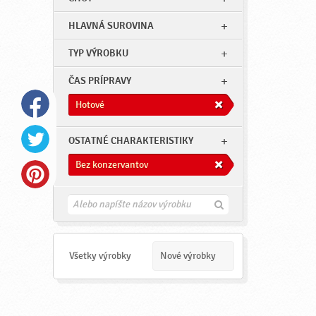
HLAVNÁ SUROVINA
TYP VÝROBKU
ČAS PRÍPRAVY
Hotové
OSTATNÉ CHARAKTERISTIKY
Bez konzervantov
H
ľ
a
d
a
Všetky výrobky
Nové výrobky
ť