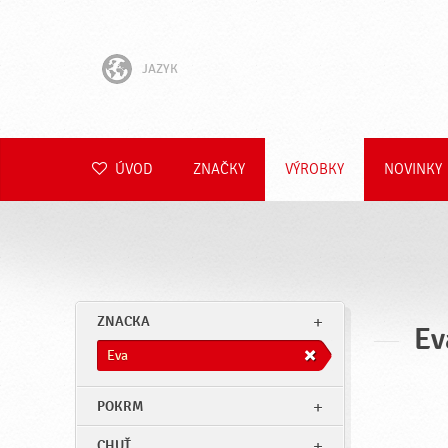
JAZYK
English
Hrvatski
ÚVOD
ZNAČKY
VÝROBKY
NOVINKY
Slovenščina
Čeština
Polski
ZNACKA
Ev
Română
Eva
Deutsch
POKRM
CHUŤ