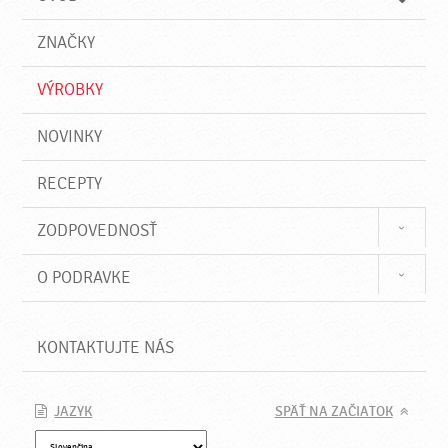
n
d
i
a
e
ZNAČKY
ť
VÝROBKY
NOVINKY
RECEPTY
ZODPOVEDNOSŤ
O PODRAVKE
KONTAKTUJTE NÁS
JAZYK
SPÄŤ NA ZAČIATOK