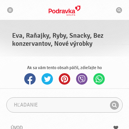
N
V
a
y
v
h
i
g
ľ
á
a
c
d
i
á
a
Eva, Raňajky, Ryby, Snacky, Bez
v
a
konzervantov, Nové výrobky
č
Ak sa vám tento obsah páčil, zdieľajte ho
H
F
ľ
r
H
a
á
ľ
d
z
a
a
a
ÚVOD