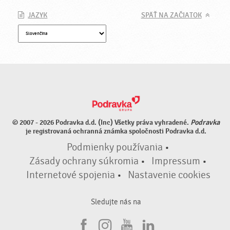
JAZYK
SPÄŤ NA ZAČIATOK
© 2007 - 2026 Podravka d.d. (Inc) Všetky práva vyhradené.
Podravka
je registrovaná ochranná známka spoločnosti Podravka d.d.
Podmienky používania
•
Zásady ochrany súkromia
•
Impressum
•
Internetové spojenia
•
Nastavenie cookies
Sledujte nás na
F
I
Y
L