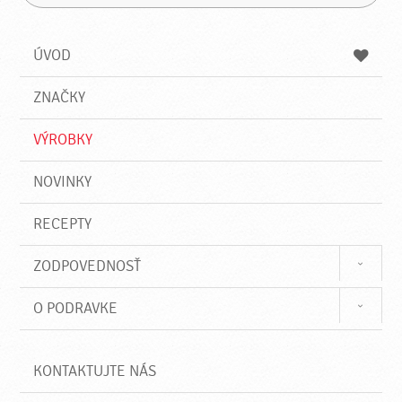
H
a
á
ľ
d
z
a
a
a
ÚVOD
n
d
i
a
e
ZNAČKY
ť
VÝROBKY
NOVINKY
RECEPTY
ZODPOVEDNOSŤ
O PODRAVKE
KONTAKTUJTE NÁS