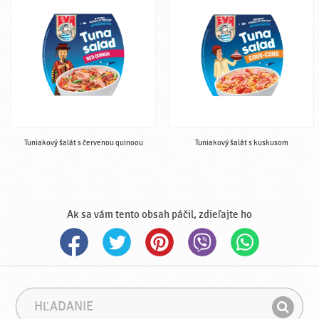
Tuniakový šalát s červenou quinoou
Tuniakový šalát s kuskusom
Ak sa vám tento obsah páčil, zdieľajte ho
H
F
ľ
r