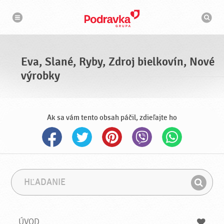
N
V
a
y
v
h
i
g
ľ
á
a
c
d
i
á
a
Eva, Slané, Ryby, Zdroj bielkovín, Nové
v
a
výrobky
č
Ak sa vám tento obsah páčil, zdieľajte ho
H
F
ľ
r
H
a
á
ľ
d
z
a
a
a
ÚVOD