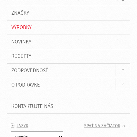
n
d
i
a
e
ZNAČKY
ť
VÝROBKY
NOVINKY
RECEPTY
ZODPOVEDNOSŤ
O PODRAVKE
KONTAKTUJTE NÁS
JAZYK
SPÄŤ NA ZAČIATOK