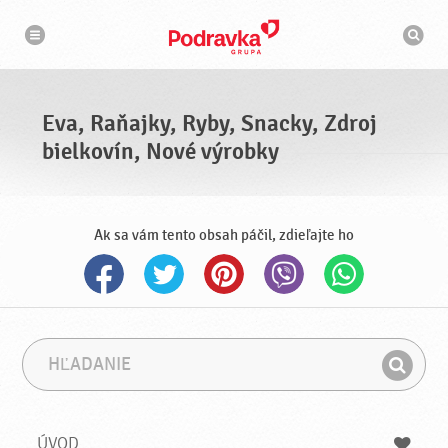
N
V
a
y
v
h
i
g
ľ
á
a
c
d
i
á
a
Eva, Raňajky, Ryby, Snacky, Zdroj
v
a
bielkovín, Nové výrobky
č
Ak sa vám tento obsah páčil, zdieľajte ho
H
F
ľ
r
H
a
á
ľ
d
z
a
a
a
ÚVOD