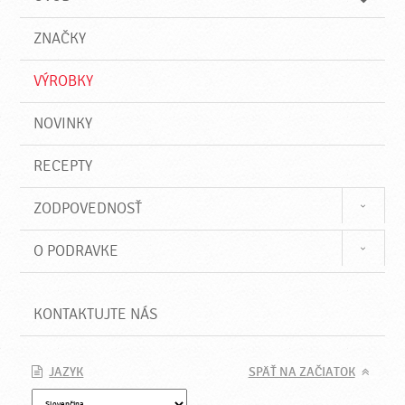
n
d
i
a
e
ZNAČKY
ť
VÝROBKY
NOVINKY
RECEPTY
ZODPOVEDNOSŤ
O PODRAVKE
KONTAKTUJTE NÁS
JAZYK
SPÄŤ NA ZAČIATOK