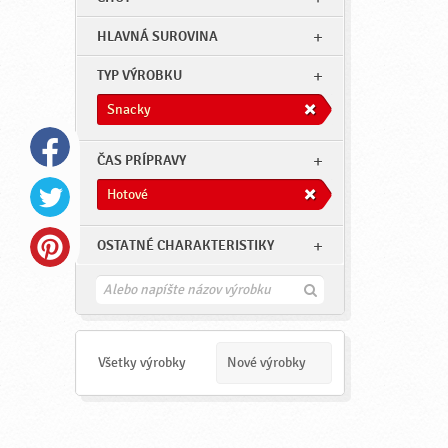
HLAVNÁ SUROVINA
TYP VÝROBKU
Snacky
ČAS PRÍPRAVY
Hotové
OSTATNÉ CHARAKTERISTIKY
H
ľ
a
d
a
Všetky výrobky
Nové výrobky
ť