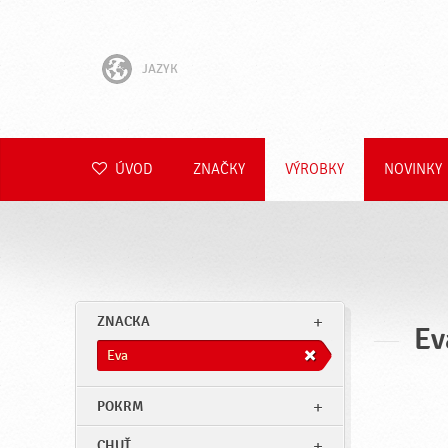
JAZYK
English
Hrvatski
ÚVOD
ZNAČKY
VÝROBKY
NOVINKY
Slovenščina
Čeština
Polski
ZNACKA
Ev
Română
Eva
Deutsch
POKRM
CHUŤ