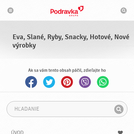
N
V
a
y
v
h
i
g
ľ
á
a
c
d
i
á
a
Eva, Slané, Ryby, Snacky, Hotové, Nové
v
a
výrobky
č
Ak sa vám tento obsah páčil, zdieľajte ho
H
F
ľ
r
H
a
á
ľ
d
z
a
a
a
ÚVOD