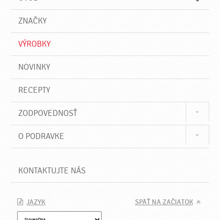
n
d
i
a
e
ZNAČKY
ť
VÝROBKY
NOVINKY
RECEPTY
ZODPOVEDNOSŤ
O PODRAVKE
KONTAKTUJTE NÁS
JAZYK
SPÄŤ NA ZAČIATOK