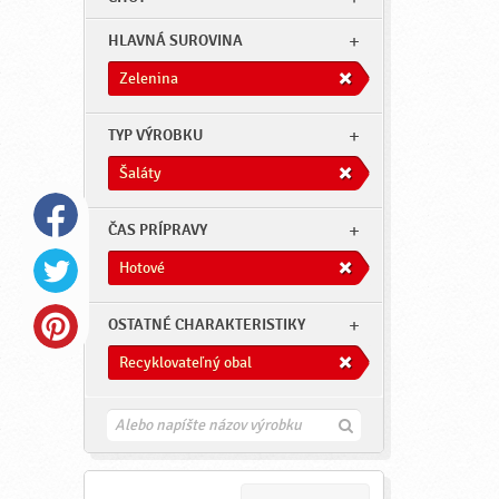
HLAVNÁ SUROVINA
Zelenina
TYP VÝROBKU
Šaláty
ČAS PRÍPRAVY
Hotové
OSTATNÉ CHARAKTERISTIKY
Recyklovateľný obal
H
ľ
a
d