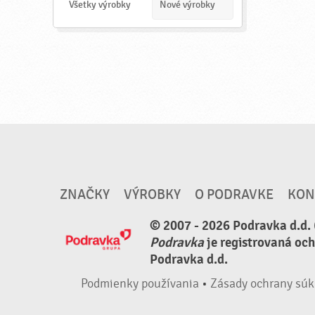
a
Všetky výrobky
Nové výrobky
ť
ZNAČKY
VÝROBKY
O PODRAVKE
KON
© 2007 - 2026 Podravka d.d. 
Podravka
je registrovaná oc
Podravka d.d.
Podmienky používania
•
Zásady ochrany súk