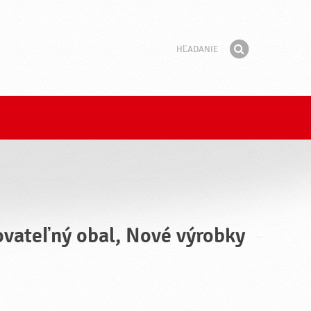
Hľadanie
Fráza
Hľadať
lovateľný obal, Nové výrobky