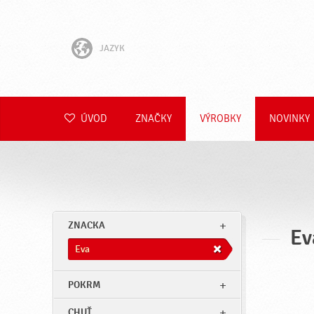
JAZYK
English
Hrvatski
ÚVOD
ZNAČKY
VÝROBKY
NOVINKY
Slovenščina
Čeština
Polski
ZNACKA
Ev
Română
Eva
Deutsch
POKRM
CHUŤ