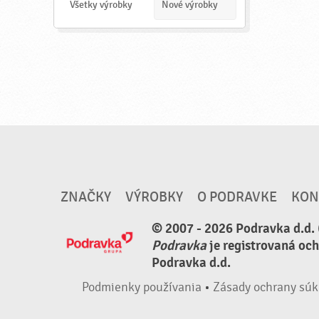
a
Všetky výrobky
Nové výrobky
ť
ZNAČKY
VÝROBKY
O PODRAVKE
KON
© 2007 - 2026 Podravka d.d. 
Podravka
je registrovaná oc
Podravka d.d.
Podmienky používania
•
Zásady ochrany súk