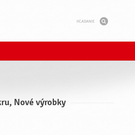
Hľadanie
Fráza
Hľadať
kru, Nové výrobky