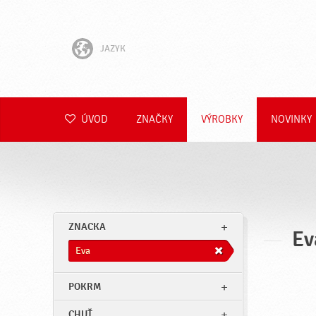
JAZYK
English
Hrvatski
ÚVOD
ZNAČKY
VÝROBKY
NOVINKY
Slovenščina
Čeština
Polski
ZNACKA
Ev
Română
Eva
Deutsch
POKRM
CHUŤ