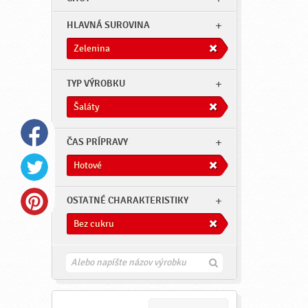
HLAVNÁ SUROVINA
Zelenina
TYP VÝROBKU
Šaláty
ČAS PRÍPRAVY
Hotové
OSTATNÉ CHARAKTERISTIKY
Bez cukru
H
ľ
a
d