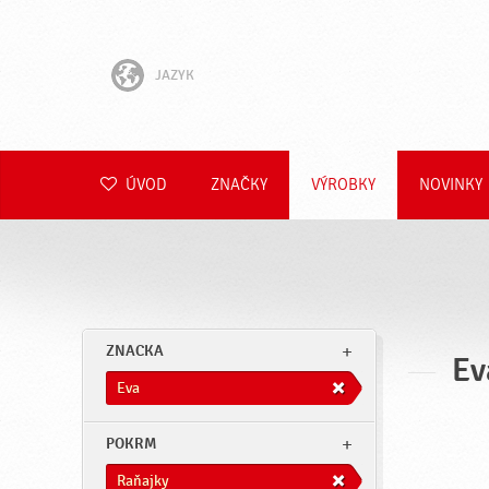
JAZYK
English
Hrvatski
ÚVOD
ZNAČKY
VÝROBKY
NOVINKY
Slovenščina
Čeština
Polski
ZNACKA
Ev
Română
Eva
Deutsch
POKRM
Raňajky