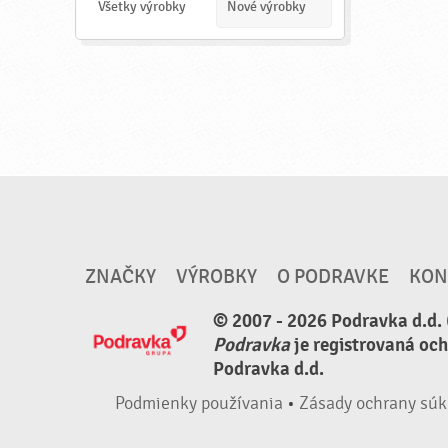
a
Všetky výrobky
Nové výrobky
ť
ZNAČKY
VÝROBKY
O PODRAVKE
KON
© 2007 - 2026 Podravka d.d. 
Podravka
je registrovaná oc
Podravka d.d.
Podmienky používania
•
Zásady ochrany súk