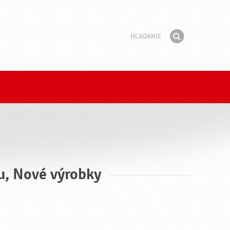
Hľadanie
Fráza
Hľadať
ru, Nové výrobky