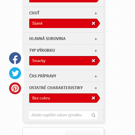
CHUŤ
Slané
HLAVNÁ SUROVINA
TYP VÝROBKU
Snacky
ČAS PRÍPRAVY
OSTATNÉ CHARAKTERISTIKY
Bez cukru
H
ľ
a
d