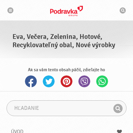
N
V
a
y
v
h
i
g
ľ
á
a
c
d
i
á
a
Eva, Večera, Zelenina, Hotové,
v
a
Recyklovateľný obal, Nové výrobky
č
Ak sa vám tento obsah páčil, zdieľajte ho
H
F
ľ
r
H
a
á
ľ
d
z
a
a
a
ÚVOD