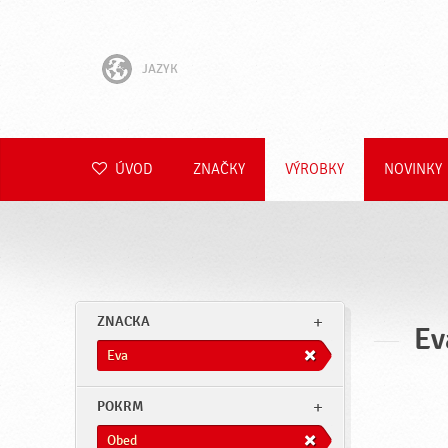
JAZYK
English
Hrvatski
ÚVOD
ZNAČKY
VÝROBKY
NOVINKY
Slovenščina
Čeština
Polski
ZNACKA
Ev
Română
Eva
Deutsch
POKRM
Obed