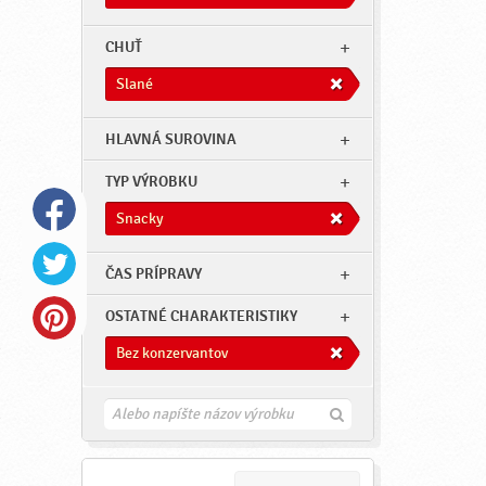
CHUŤ
Slané
HLAVNÁ SUROVINA
TYP VÝROBKU
Snacky
ČAS PRÍPRAVY
OSTATNÉ CHARAKTERISTIKY
Bez konzervantov
H
ľ
a
d