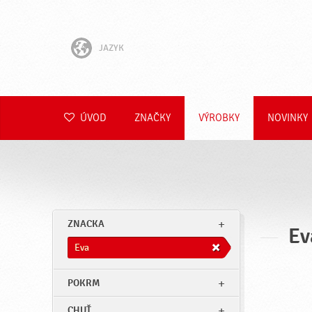
JAZYK
English
Hrvatski
ÚVOD
ZNAČKY
VÝROBKY
NOVINKY
Slovenščina
Čeština
Polski
ZNACKA
Ev
Română
Eva
Deutsch
POKRM
CHUŤ