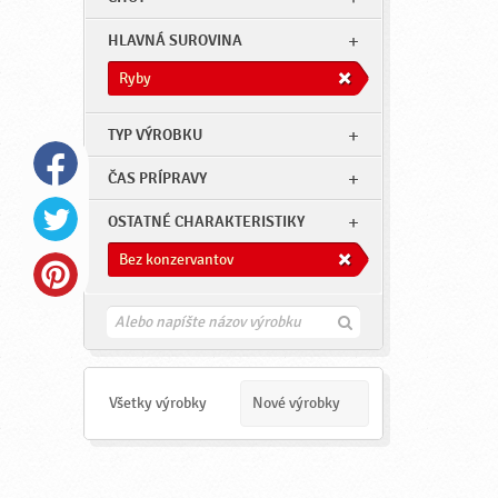
HLAVNÁ SUROVINA
Ryby
TYP VÝROBKU
ČAS PRÍPRAVY
OSTATNÉ CHARAKTERISTIKY
Bez konzervantov
H
ľ
a
d
a
Všetky výrobky
Nové výrobky
ť