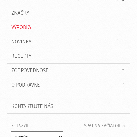
n
d
i
a
e
ZNAČKY
ť
VÝROBKY
NOVINKY
RECEPTY
ZODPOVEDNOSŤ
O PODRAVKE
KONTAKTUJTE NÁS
JAZYK
SPÄŤ NA ZAČIATOK