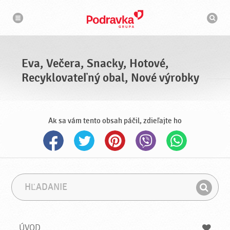
N
V
a
y
v
h
i
g
ľ
á
a
c
d
i
á
a
Eva, Večera, Snacky, Hotové,
v
a
Recyklovateľný obal, Nové výrobky
č
Ak sa vám tento obsah páčil, zdieľajte ho
H
F
ľ
r
H
a
á
ľ
d
z
a
a
a
ÚVOD