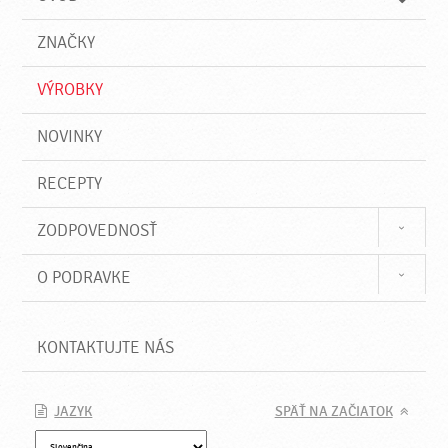
n
d
i
a
e
ZNAČKY
ť
VÝROBKY
NOVINKY
RECEPTY
ZODPOVEDNOSŤ
O PODRAVKE
KONTAKTUJTE NÁS
JAZYK
SPÄŤ NA ZAČIATOK