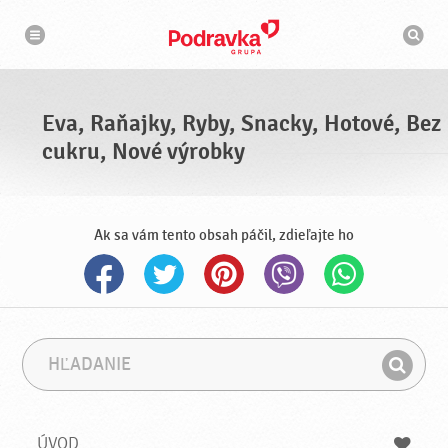
N
V
a
y
v
h
i
g
ľ
á
a
c
d
i
á
a
Eva, Raňajky, Ryby, Snacky, Hotové, Bez
v
a
cukru, Nové výrobky
č
Ak sa vám tento obsah páčil, zdieľajte ho
H
F
ľ
r
H
a
á
ľ
d
z
a
a
a
ÚVOD