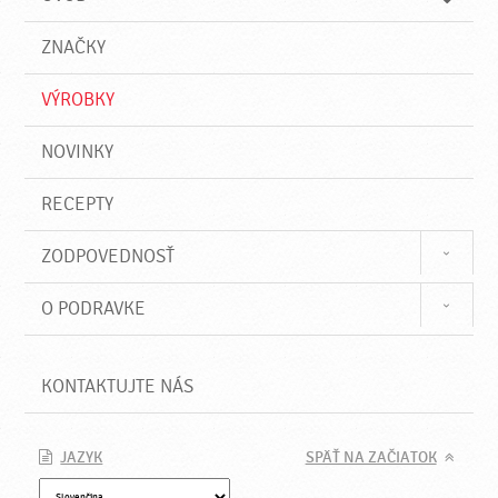
n
d
i
a
e
ZNAČKY
ť
VÝROBKY
NOVINKY
RECEPTY
ZODPOVEDNOSŤ
O PODRAVKE
KONTAKTUJTE NÁS
JAZYK
SPÄŤ NA ZAČIATOK