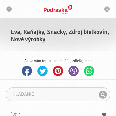
N
V
a
y
v
h
i
g
ľ
á
a
c
d
i
á
a
Eva, Raňajky, Snacky, Zdroj bielkovín,
v
a
Nové výrobky
č
Ak sa vám tento obsah páčil, zdieľajte ho
H
F
ľ
r
H
a
á
ľ
d
z
a
a
a
ÚVOD