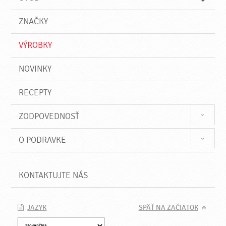
n
d
i
a
e
ZNAČKY
ť
VÝROBKY
NOVINKY
RECEPTY
ZODPOVEDNOSŤ
O PODRAVKE
KONTAKTUJTE NÁS
JAZYK
SPÄŤ NA ZAČIATOK