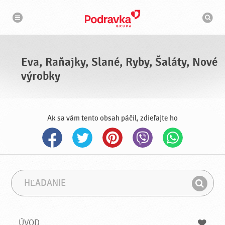
N
V
a
y
v
h
i
g
ľ
á
a
c
d
i
á
a
Eva, Raňajky, Slané, Ryby, Šaláty, Nové
v
a
výrobky
č
Ak sa vám tento obsah páčil, zdieľajte ho
H
F
ľ
r
H
a
á
ľ
d
z
a
a
a
ÚVOD