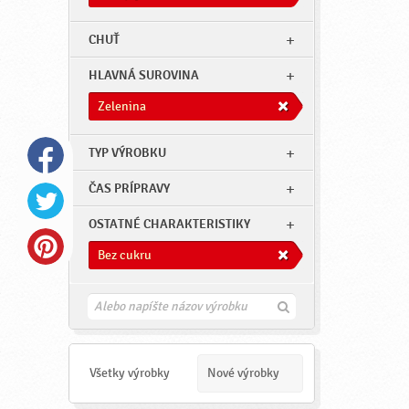
CHUŤ
HLAVNÁ SUROVINA
Zelenina
TYP VÝROBKU
ČAS PRÍPRAVY
OSTATNÉ CHARAKTERISTIKY
Bez cukru
H
ľ
a
d
a
Všetky výrobky
Nové výrobky
ť