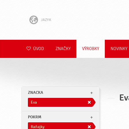
JAZYK
English
Hrvatski
ÚVOD
ZNAČKY
VÝROBKY
NOVINKY
Slovenščina
Čeština
Polski
ZNACKA
Ev
Română
Eva
Deutsch
POKRM
Raňajky