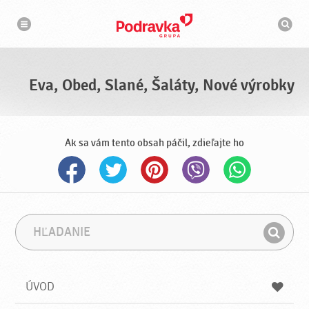
N
V
a
y
v
h
i
g
ľ
á
a
c
d
i
á
a
Eva, Obed, Slané, Šaláty, Nové výrobky
v
a
č
Ak sa vám tento obsah páčil, zdieľajte ho
H
F
ľ
r
H
a
á
ľ
d
z
a
a
a
ÚVOD
n
d
i