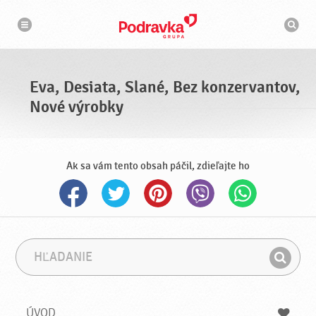
N
V
a
y
v
h
i
g
ľ
á
a
c
d
i
á
a
Eva, Desiata, Slané, Bez konzervantov,
v
a
Nové výrobky
č
Ak sa vám tento obsah páčil, zdieľajte ho
H
F
ľ
r
H
a
á
ľ
d
z
a
a
a
ÚVOD