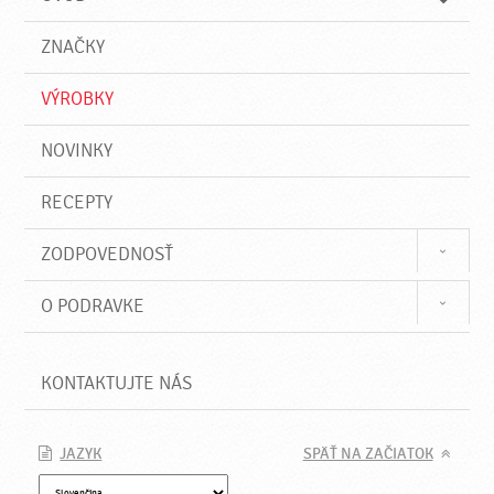
n
d
i
a
e
ZNAČKY
ť
VÝROBKY
NOVINKY
RECEPTY
ZODPOVEDNOSŤ
O PODRAVKE
KONTAKTUJTE NÁS
JAZYK
SPÄŤ NA ZAČIATOK