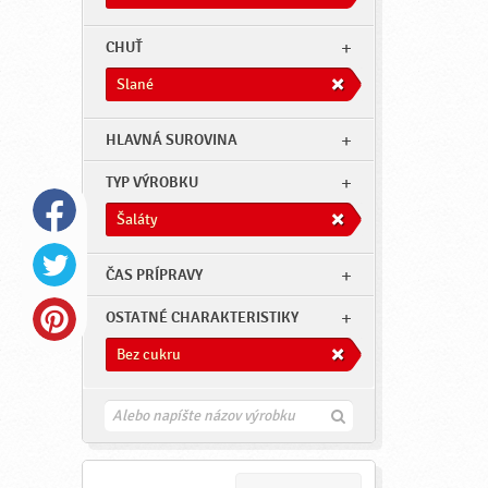
CHUŤ
Slané
HLAVNÁ SUROVINA
TYP VÝROBKU
Šaláty
ČAS PRÍPRAVY
OSTATNÉ CHARAKTERISTIKY
Bez cukru
H
ľ
a
d