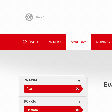
JAZYK
English
Hrvatski
ÚVOD
ZNAČKY
VÝROBKY
NOVINKY
Slovenščina
Čeština
Polski
ZNACKA
Ev
Română
Eva
Deutsch
POKRM
Desiata