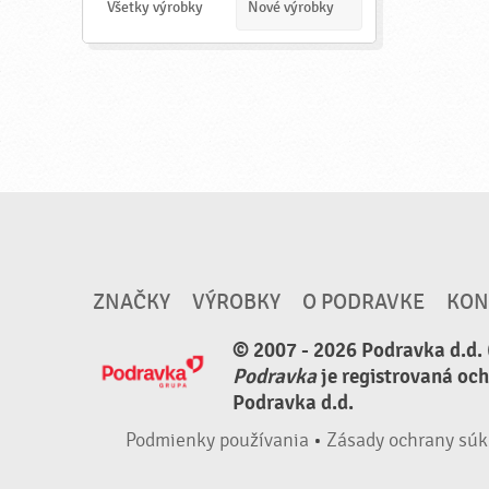
a
Všetky výrobky
Nové výrobky
ť
ZNAČKY
VÝROBKY
O PODRAVKE
KON
© 2007 - 2026 Podravka d.d. 
Podravka
je registrovaná oc
Podravka d.d.
Podmienky používania
•
Zásady ochrany súk