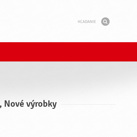
Hľadanie
Fráza
Hľadať
u, Nové výrobky