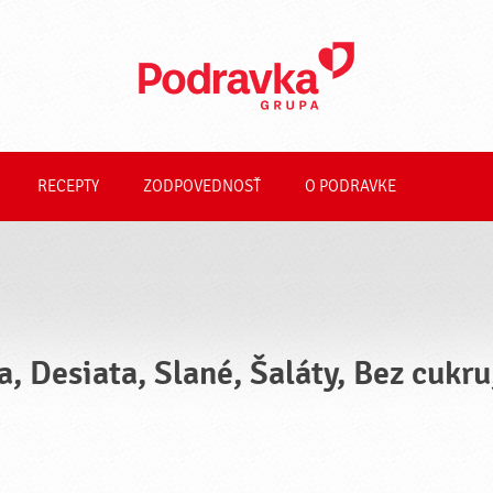
RECEPTY
ZODPOVEDNOSŤ
O PODRAVKE
a, Desiata, Slané, Šaláty, Bez cukr