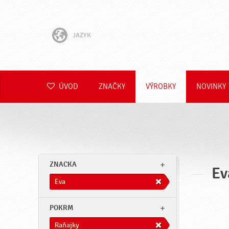
JAZYK
English
Hrvatski
ÚVOD
ZNAČKY
VÝROBKY
NOVINKY
Slovenščina
Čeština
Polski
ZNACKA
Ev
Română
Eva
Deutsch
POKRM
Raňajky