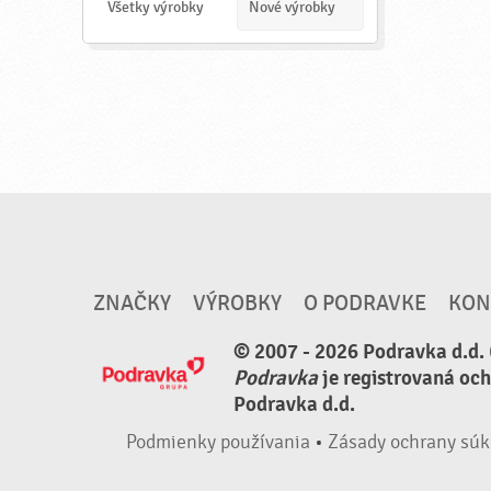
a
Všetky výrobky
Nové výrobky
ť
ZNAČKY
VÝROBKY
O PODRAVKE
KON
© 2007 - 2026 Podravka d.d. 
Podravka
je registrovaná oc
Podravka d.d.
Podmienky používania
•
Zásady ochrany súk