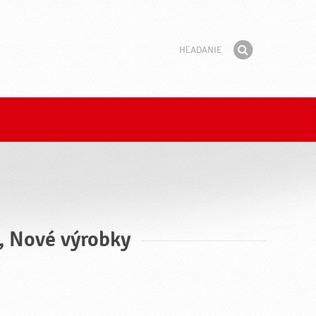
Hľadanie
Fráza
Hľadať
u, Nové výrobky