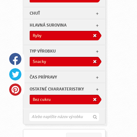
CHUŤ
HLAVNÁ SUROVINA
Ryby
TYP VÝROBKU
Snacky
ČAS PRÍPRAVY
OSTATNÉ CHARAKTERISTIKY
Bez cukru
H
ľ
a
d