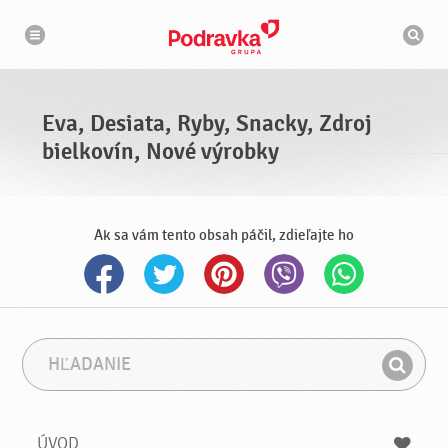
N
V
a
y
v
h
i
g
ľ
á
a
c
d
i
á
a
Eva, Desiata, Ryby, Snacky, Zdroj
v
a
bielkovín, Nové výrobky
č
Ak sa vám tento obsah páčil, zdieľajte ho
H
F
ľ
r
H
a
á
ľ
d
z
a
a
a
ÚVOD