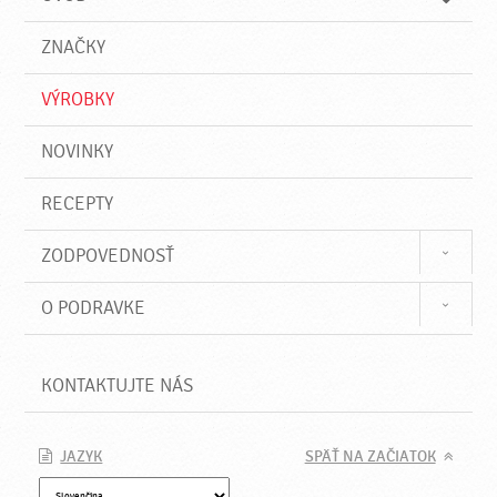
n
d
i
a
e
ZNAČKY
ť
VÝROBKY
NOVINKY
RECEPTY
ZODPOVEDNOSŤ
O PODRAVKE
KONTAKTUJTE NÁS
JAZYK
SPÄŤ NA ZAČIATOK