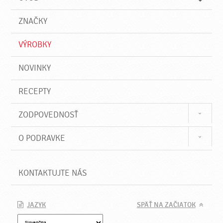
n
d
i
a
e
ZNAČKY
ť
VÝROBKY
NOVINKY
RECEPTY
ZODPOVEDNOSŤ
O PODRAVKE
KONTAKTUJTE NÁS
JAZYK
SPÄŤ NA ZAČIATOK