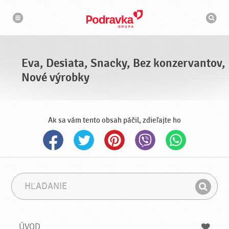
N
V
a
y
v
h
i
g
ľ
á
a
c
d
i
á
a
Eva, Desiata, Snacky, Bez konzervantov,
v
a
Nové výrobky
č
Ak sa vám tento obsah páčil, zdieľajte ho
H
F
ľ
r
H
a
á
ľ
d
z
a
a
a
ÚVOD