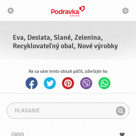
N
V
a
y
v
h
i
g
ľ
á
a
c
d
i
á
a
Eva, Desiata, Slané, Zelenina,
v
a
Recyklovateľný obal, Nové výrobky
č
Ak sa vám tento obsah páčil, zdieľajte ho
H
F
ľ
r
H
a
á
ľ
d
z
a
a
a
ÚVOD