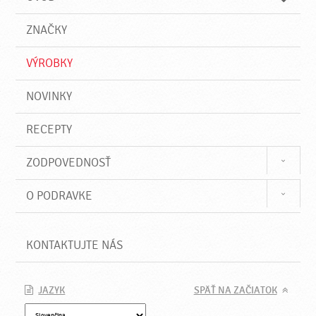
n
d
i
a
e
ZNAČKY
ť
VÝROBKY
NOVINKY
RECEPTY
ZODPOVEDNOSŤ
O PODRAVKE
KONTAKTUJTE NÁS
JAZYK
SPÄŤ NA ZAČIATOK