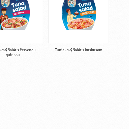
kový šalát s červenou
Tuniakový šalát s kuskusom
quinoou