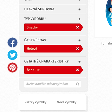
HLAVNÁ SUROVINA
TYP VÝROBKU
Snacky
ČAS PRÍPRAVY
Tuniako
Hotové
OSTATNÉ CHARAKTERISTIKY
Bez cukru
H
ľ
a
d
a
Všetky výrobky
Nové výrobky
ť