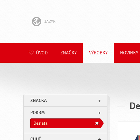
JAZYK
English
Hrvatski
ÚVOD
ZNAČKY
VÝROBKY
NOVINKY
Slovenščina
Čeština
Polski
ZNACKA
De
Română
POKRM
Deutsch
Desiata
CHUŤ