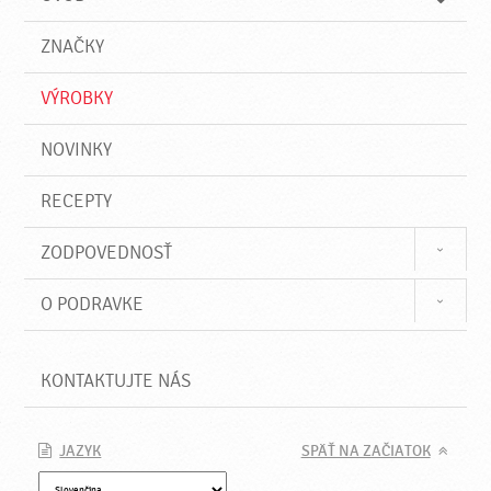
n
d
i
a
e
ZNAČKY
ť
VÝROBKY
NOVINKY
RECEPTY
ZODPOVEDNOSŤ
O PODRAVKE
KONTAKTUJTE NÁS
JAZYK
SPÄŤ NA ZAČIATOK