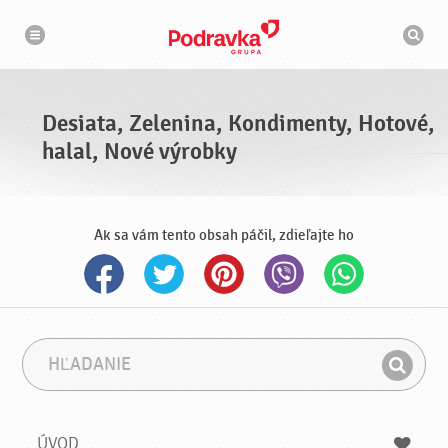
N
V
a
y
v
h
i
g
ľ
á
a
c
d
i
á
a
Desiata, Zelenina, Kondimenty, Hotové,
v
a
halal, Nové výrobky
č
Ak sa vám tento obsah páčil, zdieľajte ho
H
F
ľ
r
H
a
á
ľ
d
z
a
a
a
ÚVOD