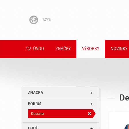
JAZYK
English
Hrvatski
ÚVOD
ZNAČKY
VÝROBKY
NOVINKY
Slovenščina
Čeština
Polski
ZNACKA
De
Română
POKRM
Deutsch
Desiata
CHUŤ