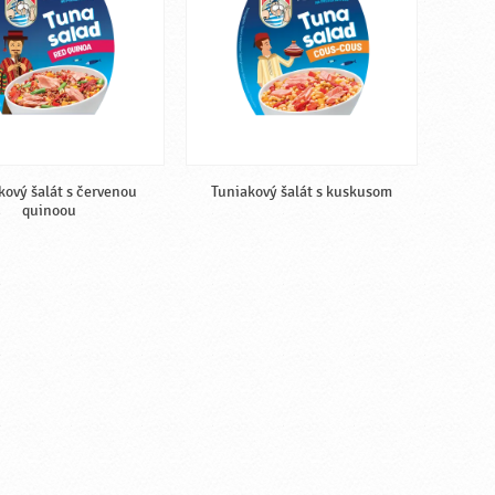
kový šalát s červenou
Tuniakový šalát s kuskusom
quinoou