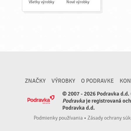
a
Všetky výrobky
Nové výrobky
ť
ZNAČKY
VÝROBKY
O PODRAVKE
KON
© 2007 - 2026 Podravka d.d. 
Podravka
je registrovaná oc
Podravka d.d.
Podmienky používania
•
Zásady ochrany súk