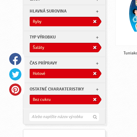
HLAVNÁ SUROVINA
Ryby
TYP VÝROBKU
Šaláty
Tuniako
ČAS PRÍPRAVY
Hotové
OSTATNÉ CHARAKTERISTIKY
Bez cukru
H
ľ
a
d