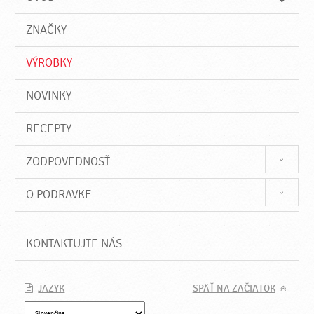
n
d
i
a
e
ZNAČKY
ť
VÝROBKY
NOVINKY
RECEPTY
ZODPOVEDNOSŤ
O PODRAVKE
KONTAKTUJTE NÁS
JAZYK
SPÄŤ NA ZAČIATOK