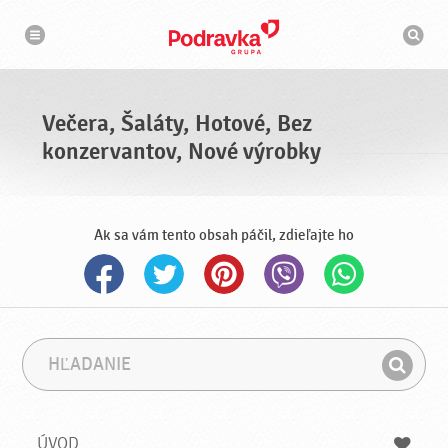
N
V
a
y
v
h
i
g
ľ
á
a
c
d
i
á
a
Večera, Šaláty, Hotové, Bez
v
a
konzervantov, Nové výrobky
č
Ak sa vám tento obsah páčil, zdieľajte ho
H
F
ľ
r
H
a
á
ľ
d
z
a
a
a
ÚVOD