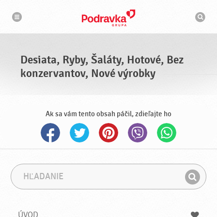
N
V
a
y
v
h
i
g
ľ
á
a
c
d
i
á
a
Desiata, Ryby, Šaláty, Hotové, Bez
v
a
konzervantov, Nové výrobky
č
Ak sa vám tento obsah páčil, zdieľajte ho
H
F
ľ
r
H
a
á
ľ
d
z
a
a
a
ÚVOD