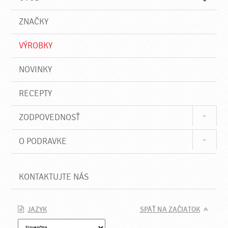
n
d
i
a
e
ZNAČKY
ť
VÝROBKY
NOVINKY
RECEPTY
ZODPOVEDNOSŤ
O PODRAVKE
KONTAKTUJTE NÁS
JAZYK
SPÄŤ NA ZAČIATOK