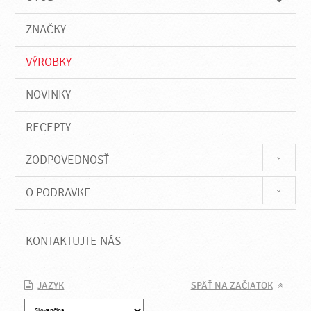
n
d
i
a
e
ZNAČKY
ť
VÝROBKY
NOVINKY
RECEPTY
ZODPOVEDNOSŤ
O PODRAVKE
KONTAKTUJTE NÁS
JAZYK
SPÄŤ NA ZAČIATOK