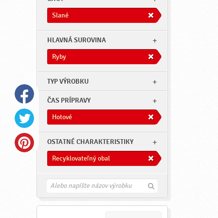
Slané
HLAVNÁ SUROVINA
Ryby
TYP VÝROBKU
ČAS PRÍPRAVY
Hotové
OSTATNÉ CHARAKTERISTIKY
Recyklovateľný obal
H
ľ
a
d