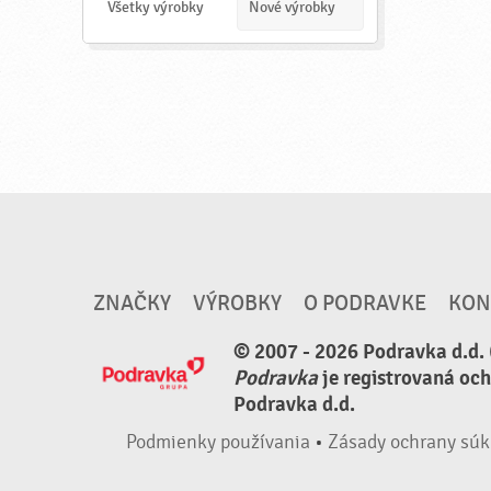
a
Všetky výrobky
Nové výrobky
ť
ZNAČKY
VÝROBKY
O PODRAVKE
KON
© 2007 - 2026 Podravka d.d. 
Podravka
je registrovaná oc
Podravka d.d.
Podmienky používania
•
Zásady ochrany súk