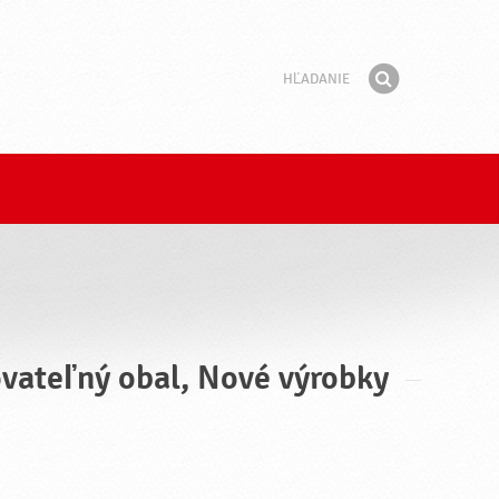
Hľadanie
Fráza
Hľadať
ovateľný obal, Nové výrobky