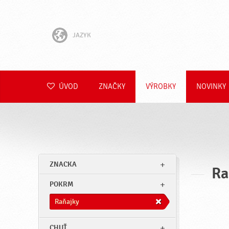
JAZYK
English
Hrvatski
ÚVOD
ZNAČKY
VÝROBKY
NOVINKY
Slovenščina
Čeština
Polski
ZNACKA
Ra
Română
POKRM
Deutsch
Raňajky
CHUŤ