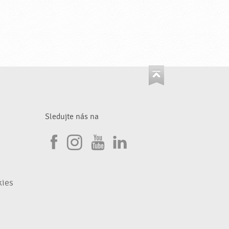
Sledujte nás na
I
F
n
Y
L
a
s
o
i
kies
c
t
u
n
e
a
T
k