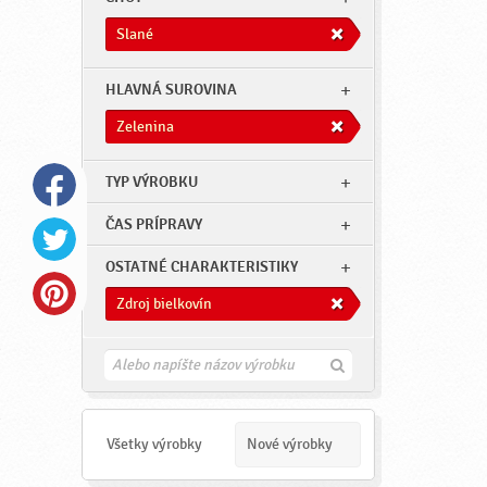
Slané
HLAVNÁ SUROVINA
Zelenina
TYP VÝROBKU
ČAS PRÍPRAVY
OSTATNÉ CHARAKTERISTIKY
Zdroj bielkovín
H
ľ
a
d
a
Všetky výrobky
Nové výrobky
ť