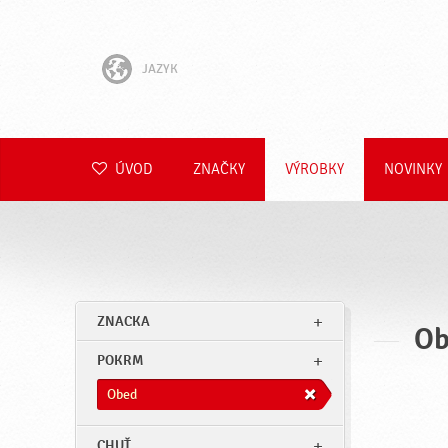
JAZYK
English
Hrvatski
ÚVOD
ZNAČKY
VÝROBKY
NOVINKY
Slovenščina
Čeština
Polski
ZNACKA
Ob
Română
POKRM
Deutsch
Obed
CHUŤ