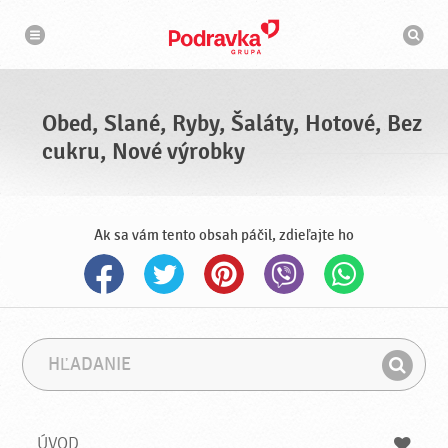
N
V
a
y
v
h
i
g
ľ
á
a
c
d
i
á
a
Obed, Slané, Ryby, Šaláty, Hotové, Bez
v
a
cukru, Nové výrobky
č
Ak sa vám tento obsah páčil, zdieľajte ho
H
F
ľ
r
H
a
á
ľ
d
z
a
a
a
ÚVOD