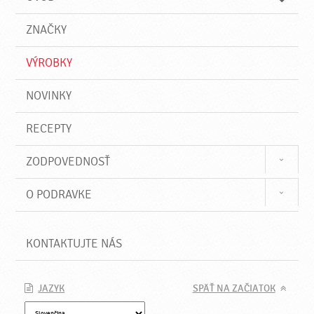
n
d
i
a
e
ZNAČKY
ť
VÝROBKY
NOVINKY
RECEPTY
ZODPOVEDNOSŤ
O PODRAVKE
KONTAKTUJTE NÁS
JAZYK
SPÄŤ NA ZAČIATOK