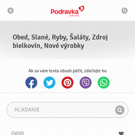
N
V
a
y
v
h
i
g
ľ
á
a
c
d
i
á
a
Obed, Slané, Ryby, Šaláty, Zdroj
v
a
bielkovín, Nové výrobky
č
Ak sa vám tento obsah páčil, zdieľajte ho
H
F
ľ
r
H
a
á
ľ
d
z
a
a
a
ÚVOD