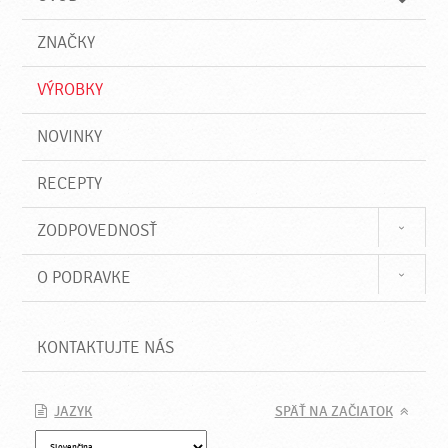
n
d
i
a
e
ZNAČKY
ť
VÝROBKY
NOVINKY
RECEPTY
ZODPOVEDNOSŤ
O PODRAVKE
KONTAKTUJTE NÁS
JAZYK
SPÄŤ NA ZAČIATOK