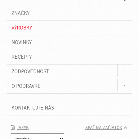
n
d
i
a
e
ZNAČKY
ť
VÝROBKY
NOVINKY
RECEPTY
ZODPOVEDNOSŤ
O PODRAVKE
KONTAKTUJTE NÁS
JAZYK
SPÄŤ NA ZAČIATOK