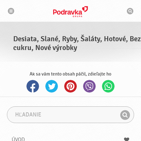
N
V
a
y
v
h
i
g
ľ
á
a
c
d
i
á
a
Desiata, Slané, Ryby, Šaláty, Hotové, Bez
v
a
cukru, Nové výrobky
č
Ak sa vám tento obsah páčil, zdieľajte ho
H
F
ľ
r
H
a
á
ľ
d
z
a
a
a
ÚVOD